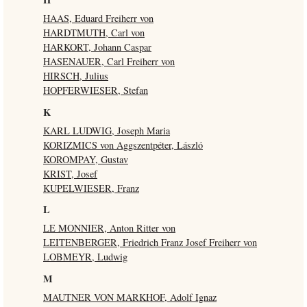
HAAS, Eduard Freiherr von
HARDTMUTH, Carl von
HARKORT, Johann Caspar
HASENAUER, Carl Freiherr von
HIRSCH, Julius
HOPFERWIESER, Stefan
K
KARL LUDWIG, Joseph Maria
KORIZMICS von Aggszentpéter, László
KOROMPAY, Gustav
KRIST, Josef
KUPELWIESER, Franz
L
LE MONNIER, Anton Ritter von
LEITENBERGER, Friedrich Franz Josef Freiherr von
LOBMEYR, Ludwig
M
MAUTNER VON MARKHOF, Adolf Ignaz