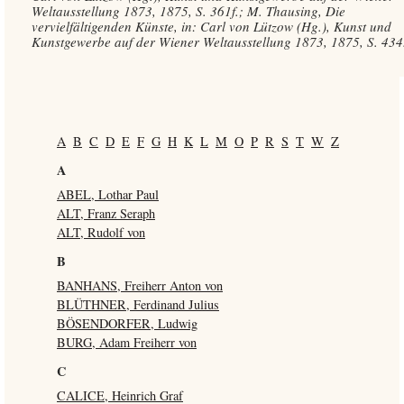
Weltausstellung 1873, 1875, S. 361f.; M. Thausing, Die
vervielfältigenden Künste, in: Carl von Lützow (Hg.), Kunst und
Kunstgewerbe auf der Wiener Weltausstellung 1873, 1875, S. 434
A
B
C
D
E
F
G
H
K
L
M
O
P
R
S
T
W
Z
A
ABEL, Lothar Paul
ALT, Franz Seraph
ALT, Rudolf von
B
BANHANS, Freiherr Anton von
BLÜTHNER, Ferdinand Julius
BÖSENDORFER, Ludwig
BURG, Adam Freiherr von
C
CALICE, Heinrich Graf