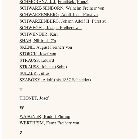
SCHMORANZ d. J.,František (Franz)
SCHWARZ-SENBORN, Wilhelm Freiherr von
SCHWARZENBERG, Adolf Josef Fürst zu
SCHWARZENBERG, Johann Adolf II. Fürst zu
SCHWEGEL, Joseph Freiherr von
SCHWENDER, Karl
SHAH, Nāsir al-Dīn
SKENE, August Freiherr von
STORCK, Josef von
STRAUSS, Eduard
STRAUSS, Johann (Sohn)
SULZER, Julius
SZABÓKY, Adolf (bis 1837 Schneider)
T
THONET, Josef
W
WAAGNER, Rudolf Philipp
WERTHEIM, Franz Freiherr von
Z