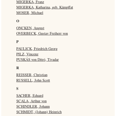
MIGERKA, Franz
MIGERKA, Katharina, geb. Kämpffat
MOSER, Michael
O
ONCKEN, August
OVERBECK, Gustav Freiherr von
P
PAULICK, Friedrich Georg
PILZ, Vincenz
PUSKÁS von Ditró, Tivadar
R
REISSER, Christian
RUSSELL, John Scott
S
SACHER, Eduard
SCALA, Arthur von
SCHINDLER, Johann
SCHMIDT, (Johann) Heinrich