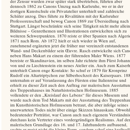
der Zensur wurden zwar später stark übertrieben, führten aber
dennoch 1862 zu Canons Umzug nach Karlsruhe, wo er in der
dortigen Kunstschule ein Privatatelier unterhielt und zahlreiche
Schüler anzog. Dies führte zu Rivalitäten mit der Karlsruher
Professorenschaft und bewog Canon 1869 zur Übersiedlung nach
Stuttgart. Längst beschränkte sich seine Tätigkeit nicht mehr allein
Bildnisse – Genrethemen und Illustrationen entwickelten sich zu
weiteren Schwerpunkten. 1870 reiste er über Spanien nach Algeri
1871 nach Rom. Ab 1872 hielt er sich wieder in Wien auf,
zunehmend ergänzten jetzt die früher nur vereinzelt entstandenen
Wand- und Deckenbilder sein Œuvre. Rasch entwickelte sich Can
neben Hans Makart zu einem der führenden Maler Wiens. 1877
bereiste er Skandinavien, im selben Jahr richtete ihm Fürst Johann 
von und zu Liechtenstein ein neues Atelier ein. Auch zum Kaiser
unterhielt Canon enge Kontakte: So schuf er 1879 für Kronprinz
Rudolf ein Altartriptychon zur Silberhochzeit des Kaiserpaars. 18
unternahm er auf Veranlassung des Fürsten eine Italienreise und
erhielt zu dieser Zeit auch den Auftrag zur malerischen Ausstattu
des Treppenhauses im Naturhistorischen Hofmuseum. 1885
vollendete er den „Kreislauf des Lebens“ für dieses Museum und
wurde nach dem Tod Makarts mit der Ausstattung des Treppenha
im Kunsthistorischen Hofmuseum betraut, die aber infolge seines
unerwarteten Todes nicht über einige Skizzen hinauskam. Obwohl
bedeutender Porträtist, war Canon auch nach eigenem Verständni
durchaus kein Vertreter eines vordergründigen Realismus. Auf de
malerischen Grundlage des 16. und 17. Jahrhunderts aufbauend,
suchte er meist nicht die kleine Form, sondern schuf eine kraftvoll