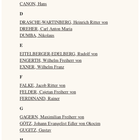
CANON, Hans
D
DRASCHE-WARTINBERG, Heinrich Ritter von
DREHER, Carl Anton Maria
DUMBA, Nikolaus
E
EITELBERGER-EDELBERG, Rudolf von
ENGERTH, Wilhelm Freiherr von
EXNER, Wilhelm Franz
F
FALKE, Jacob Ritter von
FELDER, Cajetan Freiherr von
FERDINAND, Rainer
G
GAGERN, Maximilian Freiherr von
GÖTZ, Johann Evangelist Edler von Okocim
GUGITZ, Gustav
H