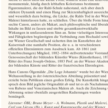
monumentale, häufig durch lebhaften Kolorismus bestimmte
Figurenmalerei, die der Rahl-Schule nahestand, sich aber durch
stärkere Dynamik und einen Hang zur Skizzenhaftigkeit auszeich
und wesentlich dazu beitrug, die Lücke, die Rahls Tod in der Wie
Malerei hinterlassen hatte, zu schließen. Über die bloße Form hin
suchte Canon, anders als Makart, auch philosophische und liberal
Inhalte im Bild zu fassen und strebte gesamtkunstwerkhafte
Wirkungen in umfassenderem Sinn an. Seine vielseitigen Interess
und Fähigkeiten begünstigten die Verbindung zum Hochadel sow
zur Wiener Gesellschaft und sicherten ihm im Kunstleben der
Kaiserstadt eine namhafte Position, die u. a. in verschiedenen
offiziellen Ehrenämtern zum Ausdruck kam. Ab 1861 (mit
Unterbrechungen) Mitglied, 1882–1884 stellvertretender Vorstand
Genossenschaft der bildenden Künstler Wiens (Künstlerhaus), 18
Ritter des Franz Joseph-Ordens, 1883 Prof. an der Wiener Akade
der bildenden Künste und Ritter der französischen Ehrenlegion.
Hans Canons Ölgemälde „Die Loge Johannis“ wurde bei der Wie
Weltausstellung in der österreichischen Abteilung präsentiert und
erzielte beim Publikum einen großen Erfolg. Die Kunstkritik hing
sprach dem Bild jegliche Originalität ab und tat es als Nachahmu
von Rubens und Venezianischen Malern ab. Auch die Zeichnung
Abtonung seiner ebenfalls ausgestellten Radierungen wurden
bemängelt.
Literatur: ÖBL; Bruno Meyer – A. Wolmann, Plastik und Malerei, 
Carl von Lützow (Hg.), Kunst und Kunstgewerbe auf der Wiener