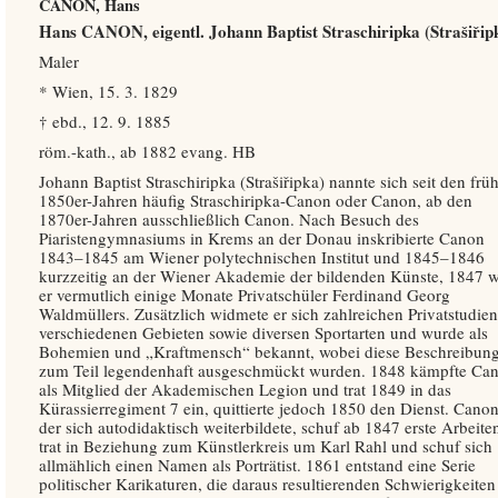
CANON, Hans
Hans CANON, eigentl. Johann Baptist Straschiripka (Strašiřip
Maler
* Wien, 15. 3. 1829
† ebd., 12. 9. 1885
röm.-kath., ab 1882 evang. HB
Johann Baptist Straschiripka (Strašiřipka) nannte sich seit den frü
1850er-Jahren häufig Straschiripka-Canon oder Canon, ab den
1870er-Jahren ausschließlich Canon. Nach Besuch des
Piaristengymnasiums in Krems an der Donau inskribierte Canon
1843–1845 am Wiener polytechnischen Institut und 1845–1846
kurzzeitig an der Wiener Akademie der bildenden Künste, 1847 
er vermutlich einige Monate Privatschüler Ferdinand Georg
Waldmüllers. Zusätzlich widmete er sich zahlreichen Privatstudien
verschiedenen Gebieten sowie diversen Sportarten und wurde als
Bohemien und „Kraftmensch“ bekannt, wobei diese Beschreibun
zum Teil legendenhaft ausgeschmückt wurden. 1848 kämpfte Ca
als Mitglied der Akademischen Legion und trat 1849 in das
Kürassierregiment 7 ein, quittierte jedoch 1850 den Dienst. Canon
der sich autodidaktisch weiterbildete, schuf ab 1847 erste Arbeite
trat in Beziehung zum Künstlerkreis um Karl Rahl und schuf sich
allmählich einen Namen als Porträtist. 1861 entstand eine Serie
politischer Karikaturen, die daraus resultierenden Schwierigkeiten