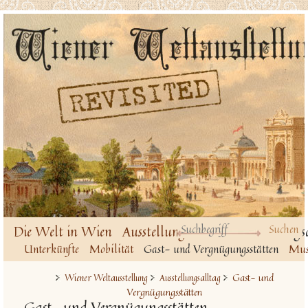
Die Welt in Wien
Ausstellungsbauten
Ausstellungs
Unterkünfte
Mobilität
Gast- und Vergnügungsstätten
Musi
Gast- und
Wiener Weltausstellung
Ausstellungsalltag
Vergnügungsstätten
Gast- und Vergnügungsstätten