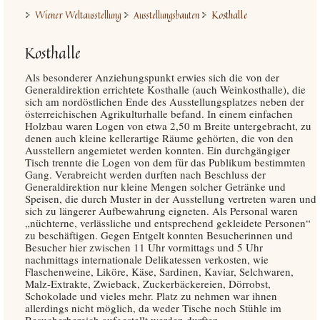
Kosthalle
Wiener Weltausstellung
Ausstellungsbauten
Kosthalle
Als besonderer Anziehungspunkt erwies sich die von der
Generaldirektion errichtete Kosthalle (auch Weinkosthalle), die
sich am nordöstlichen Ende des Ausstellungsplatzes neben der
österreichischen Agrikulturhalle befand. In einem einfachen
Holzbau waren Logen von etwa 2,50 m Breite untergebracht, zu
denen auch kleine kellerartige Räume gehörten, die von den
Ausstellern angemietet werden konnten. Ein durchgängiger
Tisch trennte die Logen von dem für das Publikum bestimmten
Gang. Verabreicht werden durften nach Beschluss der
Generaldirektion nur kleine Mengen solcher Getränke und
Speisen, die durch Muster in der Ausstellung vertreten waren und
sich zu längerer Aufbewahrung eigneten. Als Personal waren
„nüchterne, verlässliche und entsprechend gekleidete Personen“
zu beschäftigen. Gegen Entgelt konnten Besucherinnen und
Besucher hier zwischen 11 Uhr vormittags und 5 Uhr
nachmittags internationale Delikatessen verkosten, wie
Flaschenweine, Liköre, Käse, Sardinen, Kaviar, Selchwaren,
Malz-Extrakte, Zwieback, Zuckerbäckereien, Dörrobst,
Schokolade und vieles mehr. Platz zu nehmen war ihnen
allerdings nicht möglich, da weder Tische noch Stühle im