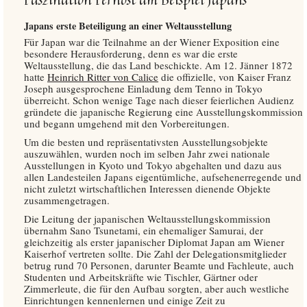
Japans erste Beteiligung an einer Weltausstellung
Für Japan war die Teilnahme an der Wiener Exposition eine
besondere Herausforderung, denn es war die erste
Weltausstellung, die das Land beschickte. Am 12. Jänner 1872
hatte
Heinrich Ritter von Calice
die offizielle, von Kaiser Franz
Joseph ausgesprochene Einladung dem Tenno in Tokyo
überreicht. Schon wenige Tage nach dieser feierlichen Audienz
gründete die japanische Regierung eine Ausstellungskommission
und begann umgehend mit den Vorbereitungen.
Um die besten und repräsentativsten Ausstellungsobjekte
auszuwählen, wurden noch im selben Jahr zwei nationale
Ausstellungen in Kyoto und Tokyo abgehalten und dazu aus
allen Landesteilen Japans eigentümliche, aufsehenerregende und
nicht zuletzt wirtschaftlichen Interessen dienende Objekte
zusammengetragen.
Die Leitung der japanischen Weltausstellungskommission
übernahm Sano Tsunetami, ein ehemaliger Samurai, der
gleichzeitig als erster japanischer Diplomat Japan am Wiener
Kaiserhof vertreten sollte. Die Zahl der Delegationsmitglieder
betrug rund 70 Personen, darunter Beamte und Fachleute, auch
Studenten und Arbeitskräfte wie Tischler, Gärtner oder
Zimmerleute, die für den Aufbau sorgten, aber auch westliche
Einrichtungen kennenlernen und einige Zeit zu